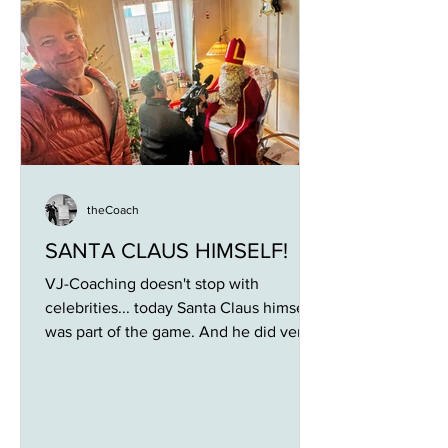
theCoach
SANTA CLAUS HIMSELF!
VJ-Coaching doesn't stop with
celebrities... today Santa Claus himself
was part of the game. And he did very
good with the interviews :-)