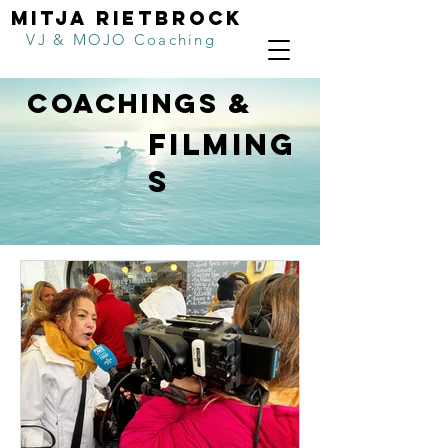
MITJA RIETBROCK
VJ & MOJO Coaching
coachings &
filming
s