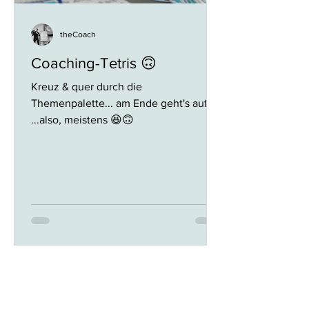
theCoach
Coaching-Tetris 🙃
Kreuz & quer durch die
Themenpalette... am Ende geht's auf!
...also, meistens 😆🙃
1
/
6